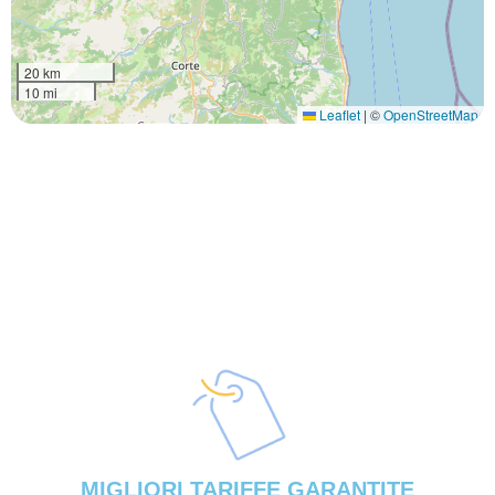
20 km
10 mi
Leaflet
|
©
OpenStreetMap
MIGLIORI TARIFFE GARANTITE