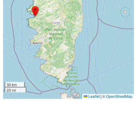
30 km
20 mi
Leaflet
|
©
OpenStreetMap